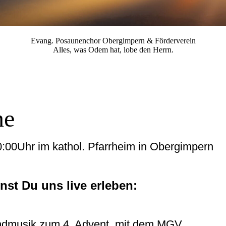
Evang. Posaunenchor Obergimpern & Förderverein
Alles, was Odem hat, lobe den Herrn.
ne
:00Uhr im kathol. Pfarrheim in Obergimpern
st Du uns live erleben:
dmusik zum 4. Advent mit dem MGV