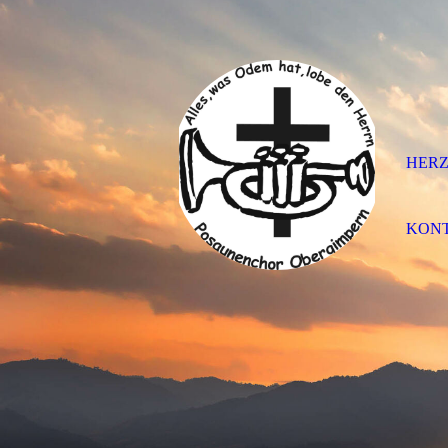
HER
KON